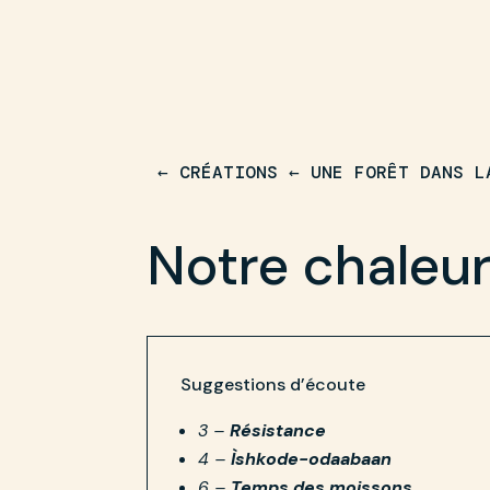
← CRÉATIONS
←
UNE FORÊT DANS L
Notre chaleu
Suggestions d’écoute
3 –
Résistance
4 –
Ìshkode-odaabaan
6 –
Temps des moissons