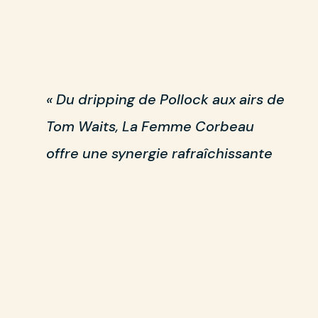
« Du dripping de Pollock aux airs de
Tom Waits, La Femme Corbeau
offre une synergie rafraîchissante
malgré qu’elle traite de sujets
dramatiques tels que la
marginalisation, l’abandon, le viol,
puis la mort. » - Vickie Lemelin-
Goulet, Les Méconnus