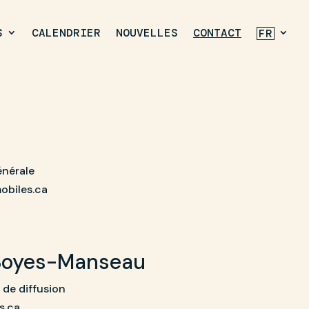
S
CALENDRIER
NOUVELLES
CONTACT
FR
énérale
obiles.ca
Boyes-Manseau
 de diffusion
s.ca